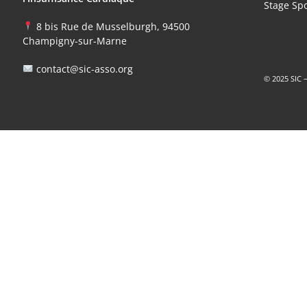
Stage Sp
8 bis Rue de Musselburgh, 94500
Champigny-sur-Marne
contact@sic-asso.org
© 2025 SIC 