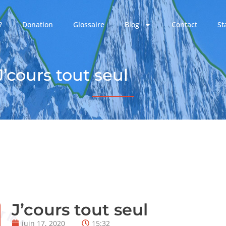
?
Donation
Glossaire
Blog
Contact
St
J’cours tout seul
J’cours tout seul
juin 17, 2020
15:32