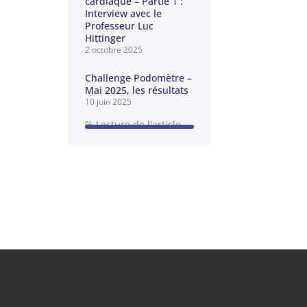
cardiaque – Partie 1 :
Interview avec le
Professeur Luc
Hittinger
2 octobre 2025
Challenge Podomètre –
Mai 2025, les résultats
10 juin 2025
% Lecture de l'article